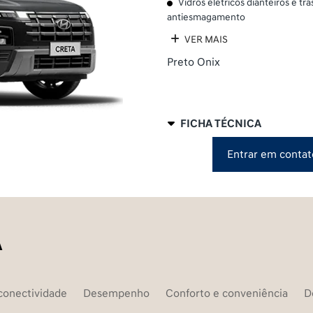
Vidros elétricos dianteiros e t
antiesmagamento
VER MAIS
Preto Onix
FICHA TÉCNICA
Entrar em contat
A
conectividade
Desempenho
Conforto e conveniência
D