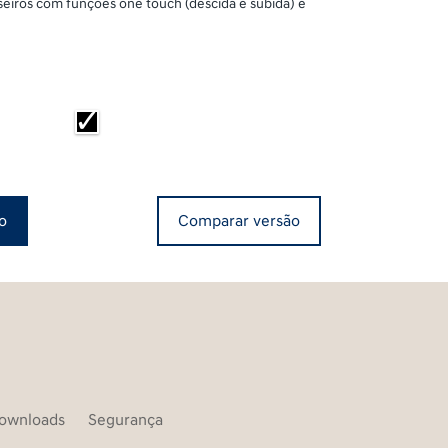
raseiros com funções one touch (descida e subida) e
Comparar versão
o
ownloads
Segurança