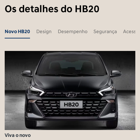
Os detalhes do HB20
Novo HB20
Design
Desempenho
Segurança
Acessór
Viva o novo