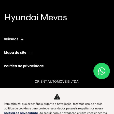
Veículos
Mapa do site
Política de privacidade
ORIENT AUTOMOVEIS LTDA
CNPJ: 13.274.523/0001-78
Para otimizar sua experiência durante a navegação, fazemos uso de nossa
política de cookies e para proteger seus dados pessoais respeitamos nossa
No trânsito, enxergar o outro salva vidas.
política de privacidade
. Ao seguir com a navegação e visita você concorda