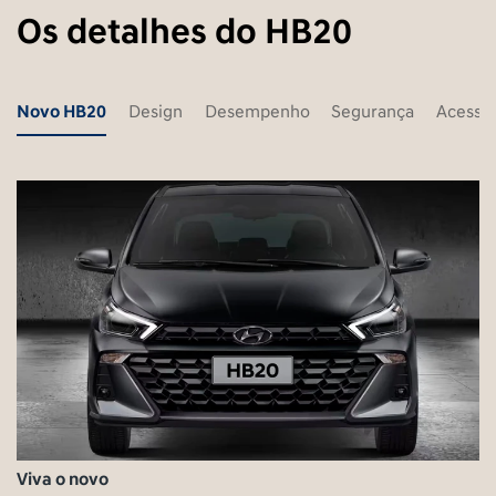
Os detalhes do HB20
Novo HB20
Design
Desempenho
Segurança
Acessór
Viva o novo