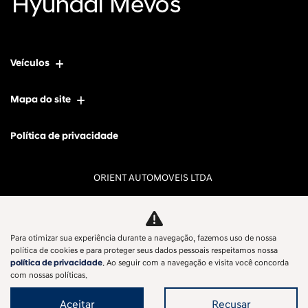
Veículos
Mapa do site
Política de privacidade
ORIENT AUTOMOVEIS LTDA
CNPJ: 13.274.523/0001-78
Para otimizar sua experiência durante a navegação, fazemos uso de nossa
política de cookies e para proteger seus dados pessoais respeitamos nossa
No trânsito, enxergar o outro salva vidas.
política de privacidade
. Ao seguir com a navegação e visita você concorda
com nossas políticas.
Aceitar
Recusar