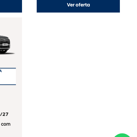
Ver oferta
A
/27
0 com