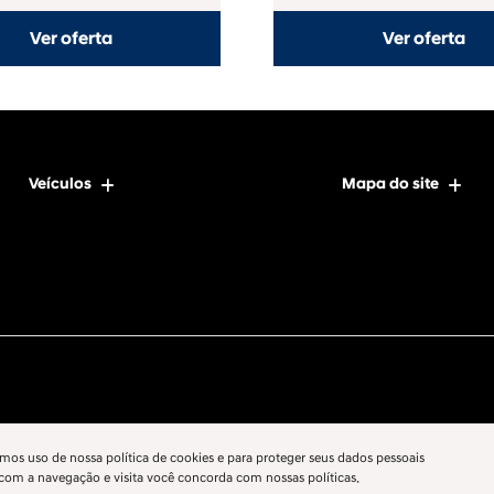
Ver oferta
Ver oferta
Veículos
Mapa do site
mos uso de nossa política de cookies e para proteger seus dados pessoais
 com a navegação e visita você concorda com nossas políticas.
Desenvolvido pela DEALERSPACE ® Direitos Reservados.