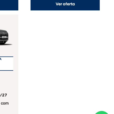
Ver oferta
A
/27
0 com