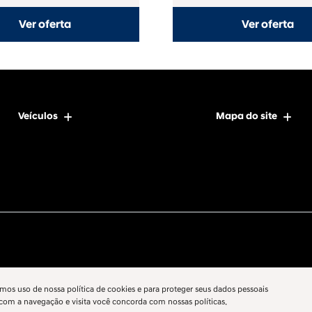
Ver oferta
Ver oferta
Veículos
Mapa do site
mos uso de nossa política de cookies e para proteger seus dados pessoais
 com a navegação e visita você concorda com nossas políticas.
Desenvolvido pela DEALERSPACE ® Direitos Reservados.